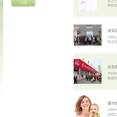
在上个
订阅
喂养代
安朵
5月的
亚太区
乐友
201
都是阳
愿与
ARD
这里汇