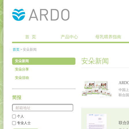
首 页
产品中心
母乳喂养指南
首页
>
安朵新闻
安朵新闻
安朵新闻
安朵分享
安朵活动
ARD
中国上
联合国
简报
个人
专业人士