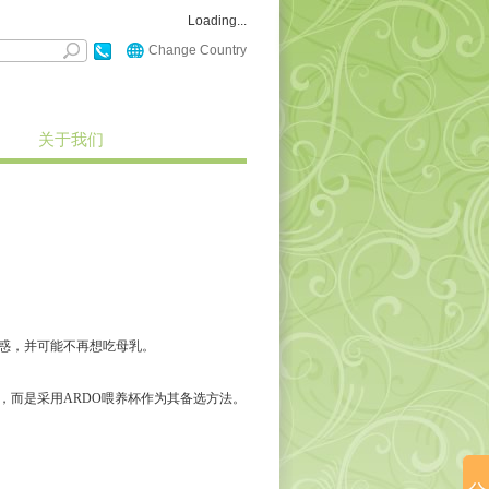
Loading...
Change Country
关于我们
惑，并可能不再想吃母乳。
，而是采用ARDO喂养杯作为其备选方法。