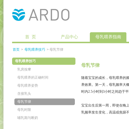
首 页
产品中心
母乳喂养指南
首页
>
母乳喂养技巧
> 母乳节律
母乳喂养技巧
母乳节律
乳房按摩
母乳喂养的正确时间
随着宝宝的成长，母乳喂养的
养效果。第一天，母乳频率大概为
母乳喂养姿势
时内2.5小时到3小时之间趋于
含接乳头
母乳节律
宝宝出生后第一周，即使在晚上
母乳时限
乳频率发生变化，高温或焦躁
哺乳期与断奶