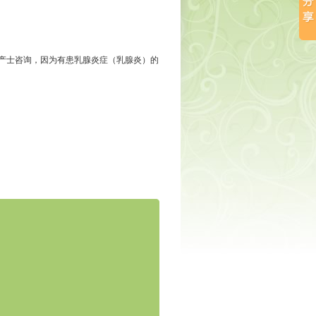
助产士咨询，因为有患乳腺炎症（乳腺炎）的