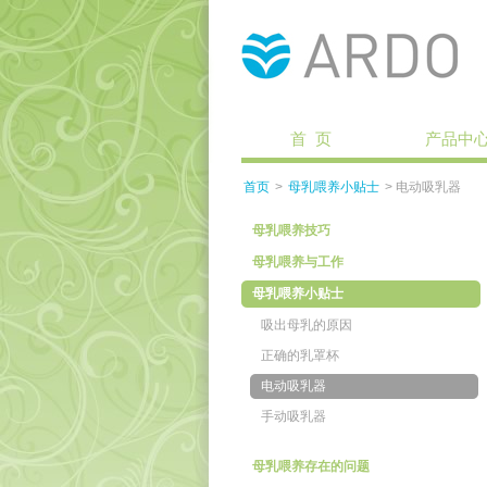
首 页
产品中
首页
>
母乳喂养小贴士
> 电动吸乳器
母乳喂养技巧
母乳喂养与工作
母乳喂养小贴士
吸出母乳的原因
正确的乳罩杯
电动吸乳器
手动吸乳器
母乳喂养存在的问题